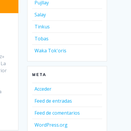
Pujllay
Salay
Tinkus
Tobas
Waka Tok'oris
z»
 La
ior
META
Acceder
a
Feed de entradas
Feed de comentarios
WordPress.org