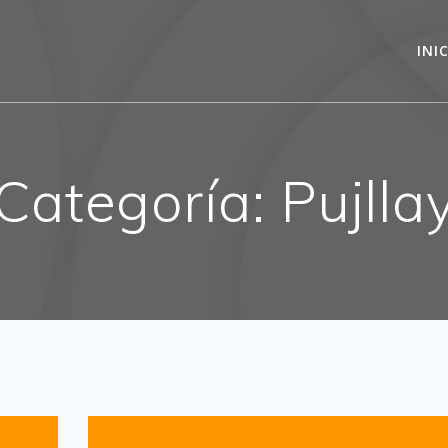
INI
Categoría:
Pujlla