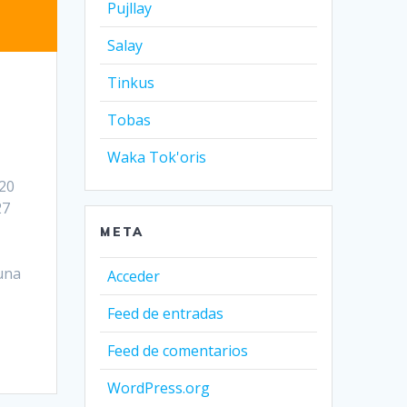
Pujllay
Salay
Tinkus
Tobas
Waka Tok'oris
 20
27
META
una
Acceder
Feed de entradas
Feed de comentarios
WordPress.org