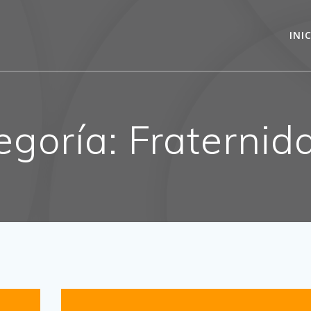
INI
egoría:
Fraternid