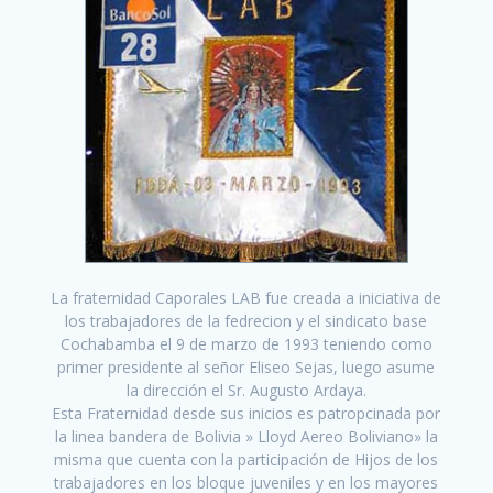
La fraternidad Caporales LAB fue creada a iniciativa de
los trabajadores de la fedrecion y el sindicato base
Cochabamba el 9 de marzo de 1993 teniendo como
primer presidente al señor Eliseo Sejas, luego asume
la dirección el Sr. Augusto Ardaya.
Esta Fraternidad desde sus inicios es patropcinada por
la linea bandera de Bolivia » Lloyd Aereo Boliviano» la
misma que cuenta con la participación de Hijos de los
trabajadores en los bloque juveniles y en los mayores