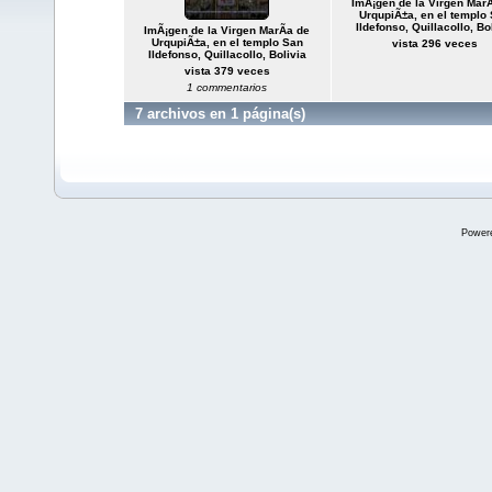
ImÃ¡gen de la Virgen MarÃ
UrqupiÃ±a, en el templo
Ildefonso, Quillacollo, Bo
ImÃ¡gen de la Virgen MarÃ­a de
UrqupiÃ±a, en el templo San
vista 296 veces
Ildefonso, Quillacollo, Bolivia
vista 379 veces
1 commentarios
7 archivos en 1 página(s)
Power