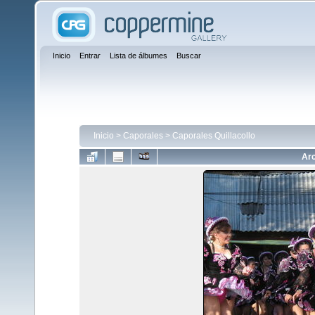
Inicio
Entrar
Lista de álbumes
Buscar
Inicio
>
Caporales
>
Caporales Quillacollo
Arc