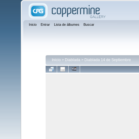
Inicio
Entrar
Lista de álbumes
Buscar
Inicio
>
Diablada
>
Diablada 14 de Septiembre