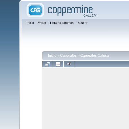
Inicio
Entrar
Lista de álbumes
Buscar
Inicio
>
Caporales
>
Caporales Catusa