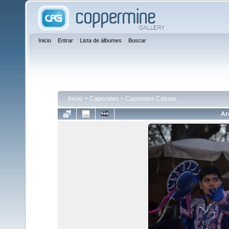
Inicio
Entrar
Lista de álbumes
Buscar
Inicio
>
Caporales
>
Caporales Catusa
Ar