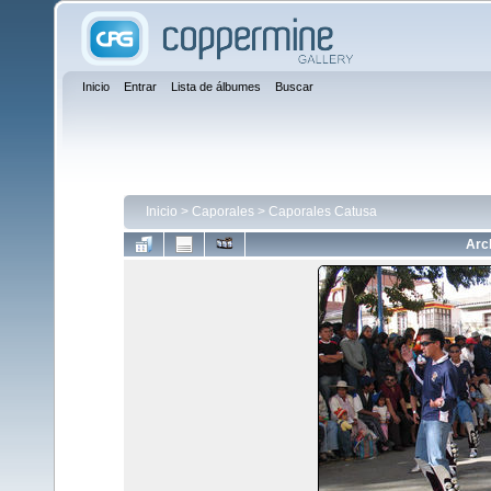
Inicio
Entrar
Lista de álbumes
Buscar
Inicio
>
Caporales
>
Caporales Catusa
Arc