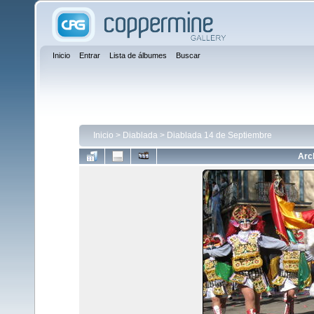
Inicio
Entrar
Lista de álbumes
Buscar
Inicio
>
Diablada
>
Diablada 14 de Septiembre
Arc