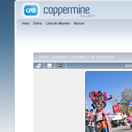
Inicio
Entrar
Lista de álbumes
Buscar
Inicio
>
Diablada
>
Diablada 14 de Septiembre
Arc