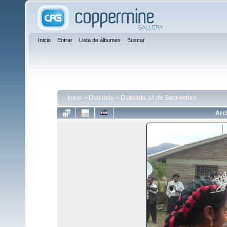
Inicio
Entrar
Lista de álbumes
Buscar
Inicio
>
Diablada
>
Diablada 14 de Septiembre
Arc