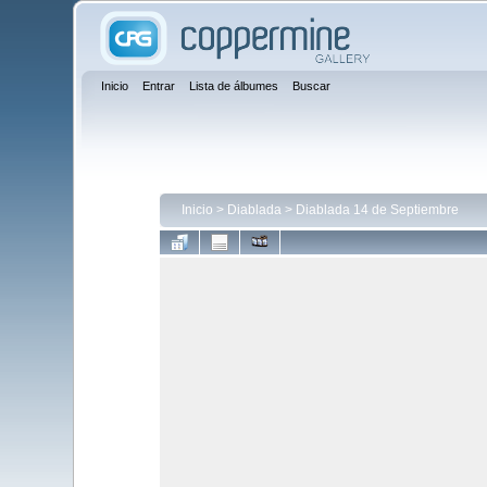
Inicio
Entrar
Lista de álbumes
Buscar
Inicio
>
Diablada
>
Diablada 14 de Septiembre