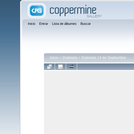
Inicio
Entrar
Lista de álbumes
Buscar
Inicio
>
Diablada
>
Diablada 14 de Septiembre