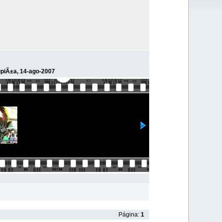
upiÃ±a, 14-ago-2007
Página:
1