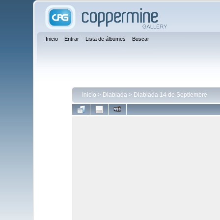
Inicio
Entrar
Lista de álbumes
Buscar
Inicio
>
Diablada
>
Diablada 14 de Septiembre