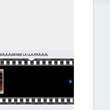
EÂ¡Â¡Â¡DESDE LA LLAJTAÂ¡Â¡Â¡