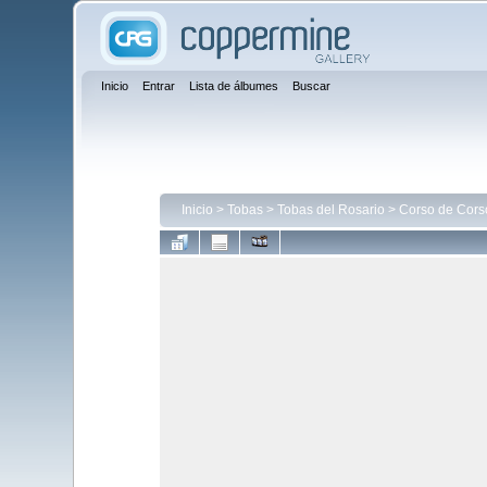
Inicio
Entrar
Lista de álbumes
Buscar
Inicio
>
Tobas
>
Tobas del Rosario
>
Corso de Cors