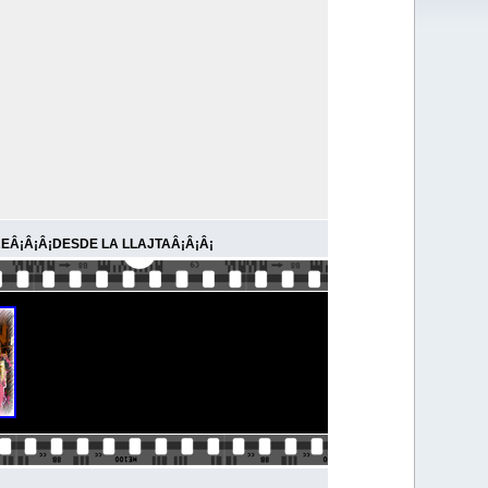
EÂ¡Â¡Â¡DESDE LA LLAJTAÂ¡Â¡Â¡