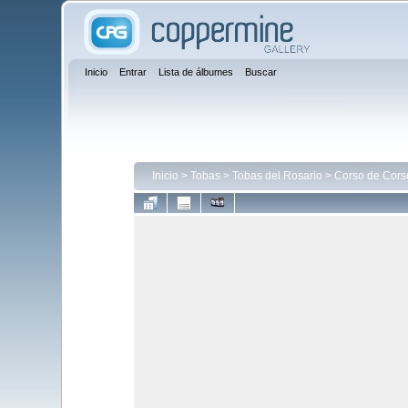
Inicio
Entrar
Lista de álbumes
Buscar
Inicio
>
Tobas
>
Tobas del Rosario
>
Corso de Cors