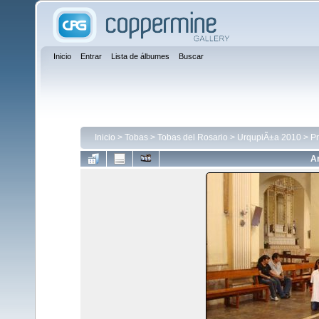
Inicio
Entrar
Lista de álbumes
Buscar
Inicio
>
Tobas
>
Tobas del Rosario
>
UrqupiÃ±a 2010
>
P
Ar